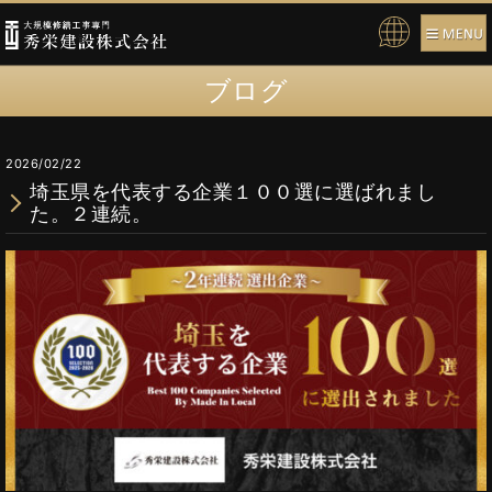
Pow
ere
ブログ
d b
y
2026/02/22
埼玉県を代表する企業１００選に選ばれまし
た。２連続。