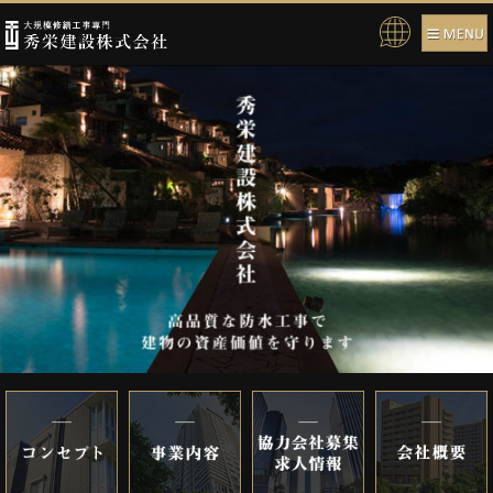
Pow
ere
d b
y